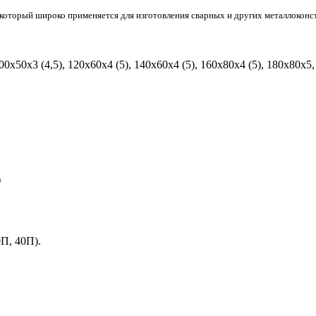
 который широко применяется для изготовления сварных и других металлоконс
00х50х3 (4,5), 120х60х4 (5), 140х60х4 (5), 160х80х4 (5), 180х80х
)
0П, 40П).