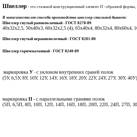
Швеллер
- это стальной конструкционный элемент П - образной формы,
В зависимости от способа производства швеллер стальной бывает:
Швеллер гнутый равнополачный
-
ГОСТ 8278-89
40х32х2,5, 50х40х3, 60х32х2,5 (4), 65х40х4, 80х32х4, 80х60х4, 1
Швеллер гнутый неравнополочный
- ГОСТ 8281-80
Швеллер горячекатанный
-
ГОСТ 8240-89
маркировка
У
с уклоном внутренних граней полок
-
(5У, 6,5У, 8У, 10У, 12У, 14У, 16У, 18У, 20У, 22У, 24У, 27У, 30У, 40У
маркировка
П
- с параллельными гранями полок
(5П, 6,5П, 8П, 10П, 12П, 14П, 16П, 18П, 20П, 22П, 24П, 27П, 3